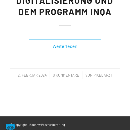
DIGITALISIERUNG UND
DEM PROGRAMM INQA
Weiterlesen
/
/
2. FEBRUAR 2024
0 KOMMENTARE
VON
PIXELARZT
© Copyright -
Rochow Prozessberatung