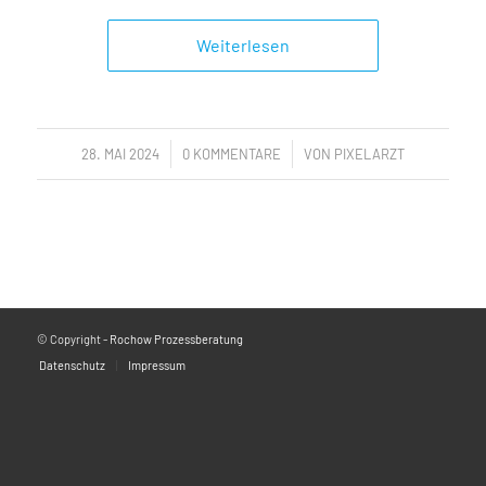
Weiterlesen
/
/
28. MAI 2024
0 KOMMENTARE
VON
PIXELARZT
© Copyright -
Rochow Prozessberatung
Datenschutz
Impressum