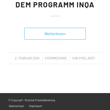
DEM PROGRAMM INQA
Weiterlesen
/
/
2. FEBRUAR 2024
0 KOMMENTARE
VON
PIXELARZT
© Copyright -
Rochow Prozessberatung
Datenschutz
Impressum