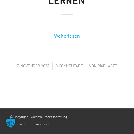
LERNEN
Weiterlesen
/
/
7. NOVEMBER 2023
0 KOMMENTARE
VON
PIXELARZT
© Copyright -
Rochow Prozessberatung
Datenschutz
Impressum