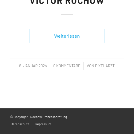
VICTOR ROCHOW
Weiterlesen
/
/
6. JANUAR 2024
0 KOMMENTARE
VON
PIXELARZT
© Copyright -
Rochow Prozessberatung
Datenschutz
Impressum