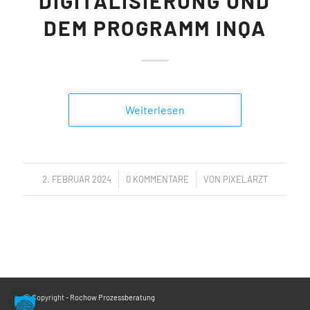
DIGITALISIERUNG UND
DEM PROGRAMM INQA
Weiterlesen
/
/
2. FEBRUAR 2024
0 KOMMENTARE
VON
PIXELARZT
© Copyright -
Rochow Prozessberatung