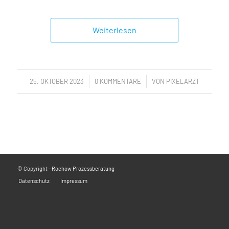
Weiterlesen
/
/
25. OKTOBER 2023
0 KOMMENTARE
VON
PIXELARZT
© Copyright -
Rochow Prozessberatung
Datenschutz
Impressum