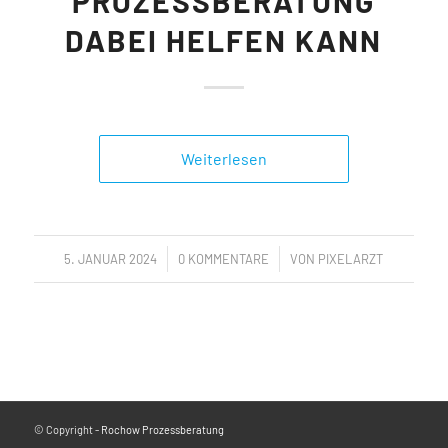
PROZESSBERATUNG
DABEI HELFEN KANN
Weiterlesen
/
/
5. JANUAR 2024
0 KOMMENTARE
VON
PIXELARZT
© Copyright -
Rochow Prozessberatung