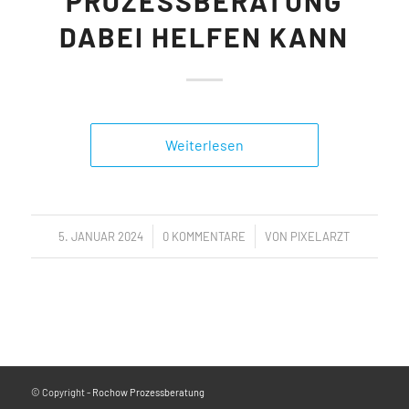
PROZESSBERATUNG
DABEI HELFEN KANN
Weiterlesen
/
/
5. JANUAR 2024
0 KOMMENTARE
VON
PIXELARZT
© Copyright -
Rochow Prozessberatung