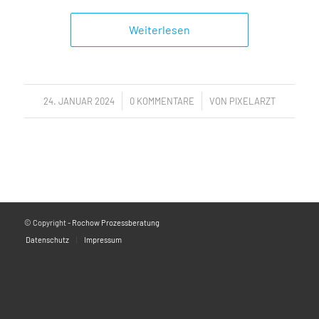
Weiterlesen
/
/
24. JANUAR 2024
0 KOMMENTARE
VON
PIXELARZT
© Copyright -
Rochow Prozessberatung
Datenschutz
Impressum