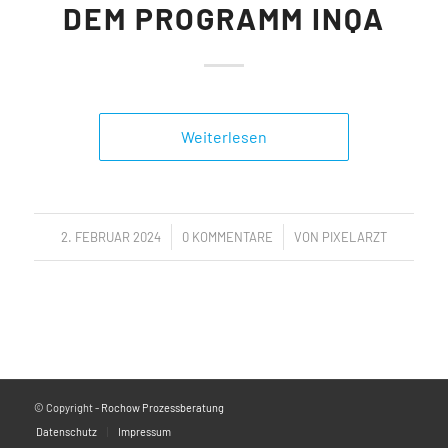
DEM PROGRAMM INQA
Weiterlesen
/
/
2. FEBRUAR 2024
0 KOMMENTARE
VON
PIXELARZT
© Copyright -
Rochow Prozessberatung
Datenschutz
Impressum