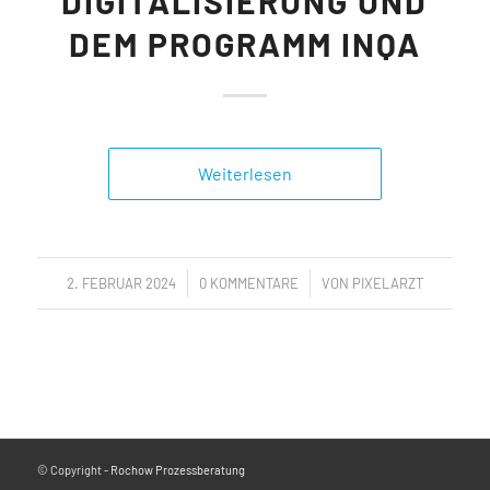
DIGITALISIERUNG UND
DEM PROGRAMM INQA
Weiterlesen
/
/
2. FEBRUAR 2024
0 KOMMENTARE
VON
PIXELARZT
© Copyright -
Rochow Prozessberatung