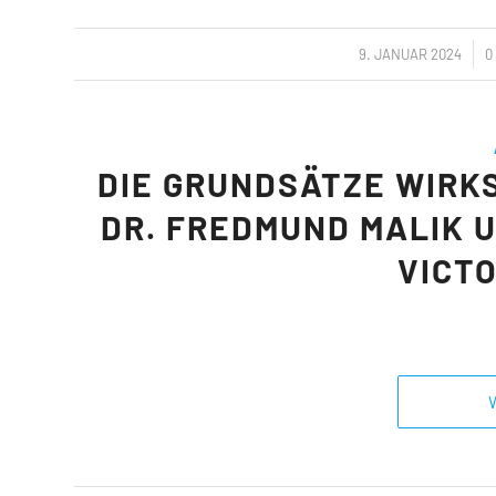
/
9. JANUAR 2024
0
DIE GRUNDSÄTZE WIRK
DR. FREDMUND MALIK 
VICT