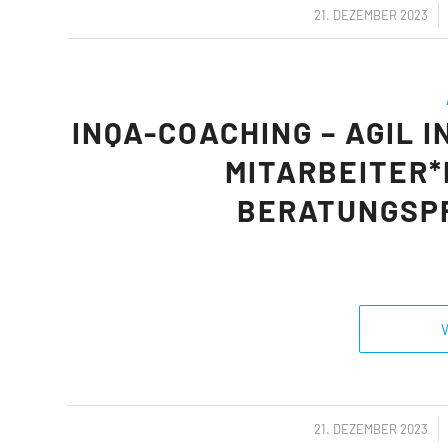
/
21. DEZEMBER 2023
INQA-COACHING – AGIL I
MITARBEITER*
BERATUNGSP
/
21. DEZEMBER 2023