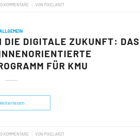
/
0 KOMMENTARE
VON
PIXELARZT
ALLGEMEIN
N DIE DIGITALE ZUKUNFT: DAS
INNENORIENTIERTE
ROGRAMM FÜR KMU
Weiterlesen
/
0 KOMMENTARE
VON
PIXELARZT