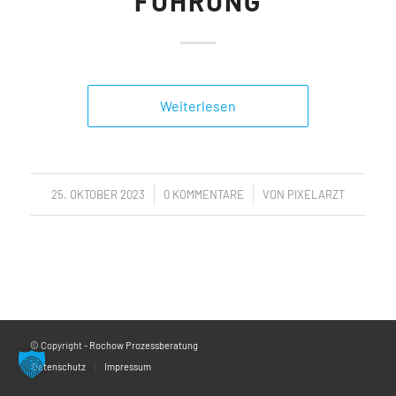
FÜHRUNG
Weiterlesen
/
/
25. OKTOBER 2023
0 KOMMENTARE
VON
PIXELARZT
© Copyright -
Rochow Prozessberatung
Datenschutz
Impressum